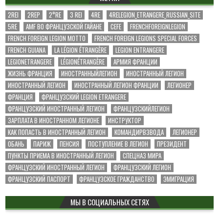
2REI
2REP
2°RE
3 REI
4RE
4RELEGION_ETRANGERE_RUSSIAN_SITE
5RE
AMF ВО ФРАНЦУЗСКОЙ ГАЙАНЕ
CEFE
FRENCHFOREIGNLEGION
FRENCH FOREIGN LEGION MOTTO
FRENCH FOREIGN LEGIONS SPECIAL FORCES
FRENCH GUIANA
LA LÉGION ÉTRANGÈRE
LEGION ENTRANGERE
LEGIONETRANGERE
LÉGIONÉTRANGÈRE
АРМИЯ ФРАНЦИИ
ЖИЗНЬ ФРАНЦИЯ
ИНОСТРАННЫЙЛЕГИОН
ИНОСТРАННЫЙ ЛЕГИОН
ИНОСТРАННЫЙ ЛЕГИОН
ИНОСТРАННЫЙ ЛЕГИОН ФРАНЦИИ
ЛЕГИОНЕР
ФРАНЦИЯ
ФРАНЦУЗСКИЙ LEGION ETRANGERE
ФРАНЦУЗСКИЙ ИНОСТРАННЫЙ ЛЕГИОН
ФРАНЦУЗСКИЙЛЕГИОН
ЗАРПЛАТА В ИНОСТРАННОМ ЛЕГИОНЕ
ИНСТРУКТОР
КАК ПОПАСТЬ В ИНОСТРАННЫЙ ЛЕГИОН
КОМАНДИРВЗВОДА
ЛЕГИОНЕР
ОБАНЬ
ПАРИЖ
ПЕНСИЯ
ПОСТУПЛЕНИЕ В ЛЕГИОН
ПРЕЗИДЕНТ
ПУНКТЫ ПРИЕМА В ИНОСТРАННЫЙ ЛЕГИОН
СПЕЦНАЗ МИРА
ФРАНЦУЗСКИЙ ИНОСТРАННЫЙ ЛЕГИОН
ФРАНЦУЗСКИЙ ЛЕГИОН
ФРАНЦУЗСКИЙ ПАСПОРТ
ФРАНЦУЗСКОЕ ГРАЖДАНСТВО
ЭМИГРАЦИЯ
МЫ В СОЦИАЛЬНЫХ СЕТЯХ