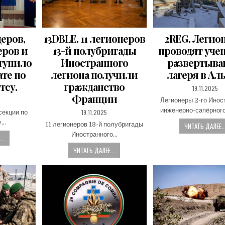
церов,
13DBLE. 11 легионеров
2REG. Легио
ров и
13-й полубригады
проводят уче
тупило
Иностранного
развертыв
те по
легиона получили
лагеря в Аль
тсу.
гражданство
PUBLISHED
19.11.2025
DATE:
Франции
Легионеры 2-го Инос
инженерно-сапёрног
PUBLISHED
19.11.2025
секции по
DATE:
у…
11 легионеров 13-й полубригады
ЧИТАТЬ ДАЛЕЕ..
Иностранного…
..
ЧИТАТЬ ДАЛЕЕ...