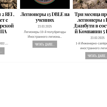
2 REI ,
Легионеры 13 DBLE на
Три месяца п
ет с
учениях
легионеры 1 
орской
Джибути в сос
PUBLISHED
23.03.2025
DATE:
США
й Компании 5
Легионеры 13-й полубригады
Иностранного легиона…
PUBLISHED
23.03.2025
DATE:
REI ,…
1-й Инженерно-сапёр
ЧИТАТЬ ДАЛЕЕ...
иностранного леги
..
ЧИТАТЬ ДАЛЕЕ..