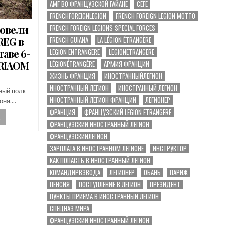
AMF ВО ФРАНЦУЗСКОЙ ГАЙАНЕ
CEFE
FRENCHFOREIGNLEGION
FRENCH FOREIGN LEGION MOTTO
ровели
FRENCH FOREIGN LEGIONS SPECIAL FORCES
REG в
FRENCH GUIANA
LA LÉGION ÉTRANGÈRE
таве 6-
LEGION ENTRANGERE
LEGIONETRANGERE
 RIAOM
LÉGIONÉTRANGÈRE
АРМИЯ ФРАНЦИИ
ЖИЗНЬ ФРАНЦИЯ
ИНОСТРАННЫЙЛЕГИОН
ИНОСТРАННЫЙ ЛЕГИОН
ИНОСТРАННЫЙ ЛЕГИОН
ный полк
ИНОСТРАННЫЙ ЛЕГИОН ФРАНЦИИ
ЛЕГИОНЕР
она….
ФРАНЦИЯ
ФРАНЦУЗСКИЙ LEGION ETRANGERE
.
ФРАНЦУЗСКИЙ ИНОСТРАННЫЙ ЛЕГИОН
ФРАНЦУЗСКИЙЛЕГИОН
ЗАРПЛАТА В ИНОСТРАННОМ ЛЕГИОНЕ
ИНСТРУКТОР
КАК ПОПАСТЬ В ИНОСТРАННЫЙ ЛЕГИОН
КОМАНДИРВЗВОДА
ЛЕГИОНЕР
ОБАНЬ
ПАРИЖ
ПЕНСИЯ
ПОСТУПЛЕНИЕ В ЛЕГИОН
ПРЕЗИДЕНТ
ПУНКТЫ ПРИЕМА В ИНОСТРАННЫЙ ЛЕГИОН
СПЕЦНАЗ МИРА
ФРАНЦУЗСКИЙ ИНОСТРАННЫЙ ЛЕГИОН