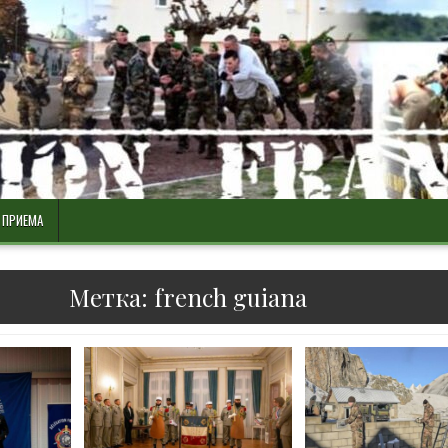
 ПРИЕМА
Метка:
french guiana