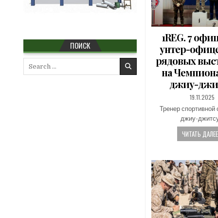
1REG. 7 офи
ПОИСК
унтер-офице
рядовых выс
Search
на Чемпиона
for:
джиу-джи
PUBLISHED
19.11.2025
DATE:
Тренер спортивной 
джиу-джитс
ЧИТАТЬ ДАЛЕЕ.