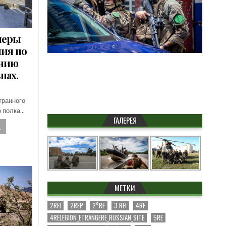
неры
ния по
анию
пах.
транного
о полка…
ГАЛЕРЕЯ
.
МЕТКИ
2REI
2REP
2°RE
3 REI
4RE
4RELEGION_ETRANGERE_RUSSIAN_SITE
5RE