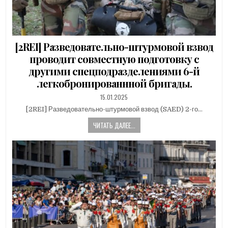
[2REI] Разведовательно-штурмовой взвод
проводит совместную подготовку с
другими спецподразделениями 6-й
легкобронированнной бригады.
PUBLISHED
15.01.2025
DATE:
[2REI] Разведовательно-штурмовой взвод (SAED) 2-го…
ЧИТАТЬ ДАЛЕЕ...