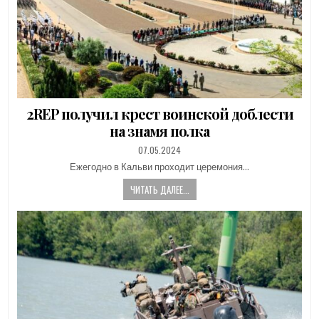
2REP получил крест воинской доблести
на знамя полка
PUBLISHED
07.05.2024
DATE:
Ежегодно в Кальви проходит церемония…
ЧИТАТЬ ДАЛЕЕ...