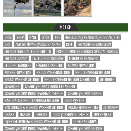
МЕТКИ
2REI
2REP
2°RE
3 REI
4RE
4RELEGION_ETRANGERE_RUSSIAN_SITE
5RE
AMF ВО ФРАНЦУЗСКОЙ ГАЙАНЕ
CEFE
FRENCHFOREIGNLEGION
FRENCH FOREIGN LEGION MOTTO
FRENCH FOREIGN LEGIONS SPECIAL FORCES
FRENCH GUIANA
LA LÉGION ÉTRANGÈRE
LEGION ENTRANGERE
LEGIONETRANGERE
LÉGIONÉTRANGÈRE
АРМИЯ ФРАНЦИИ
ЖИЗНЬ ФРАНЦИЯ
ИНОСТРАННЫЙЛЕГИОН
ИНОСТРАННЫЙ ЛЕГИОН
ИНОСТРАННЫЙ ЛЕГИОН
ИНОСТРАННЫЙ ЛЕГИОН ФРАНЦИИ
ЛЕГИОНЕР
ФРАНЦИЯ
ФРАНЦУЗСКИЙ LEGION ETRANGERE
ФРАНЦУЗСКИЙ ИНОСТРАННЫЙ ЛЕГИОН
ФРАНЦУЗСКИЙЛЕГИОН
ЗАРПЛАТА В ИНОСТРАННОМ ЛЕГИОНЕ
ИНСТРУКТОР
КАК ПОПАСТЬ В ИНОСТРАННЫЙ ЛЕГИОН
КОМАНДИРВЗВОДА
ЛЕГИОНЕР
ОБАНЬ
ПАРИЖ
ПЕНСИЯ
ПОСТУПЛЕНИЕ В ЛЕГИОН
ПРЕЗИДЕНТ
ПУНКТЫ ПРИЕМА В ИНОСТРАННЫЙ ЛЕГИОН
СПЕЦНАЗ МИРА
ФРАНЦУЗСКИЙ ИНОСТРАННЫЙ ЛЕГИОН
ФРАНЦУЗСКИЙ ЛЕГИОН