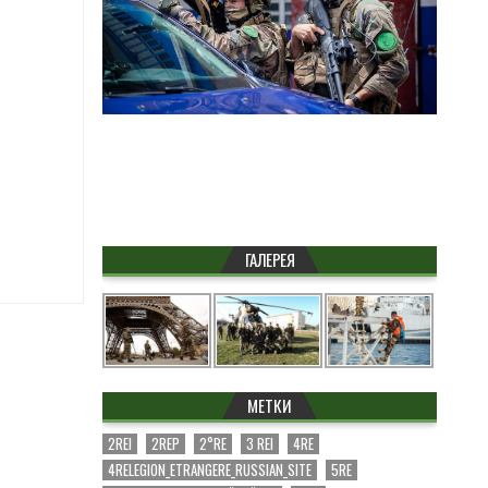
ГАЛЕРЕЯ
МЕТКИ
2REI
2REP
2°RE
3 REI
4RE
4RELEGION_ETRANGERE_RUSSIAN_SITE
5RE