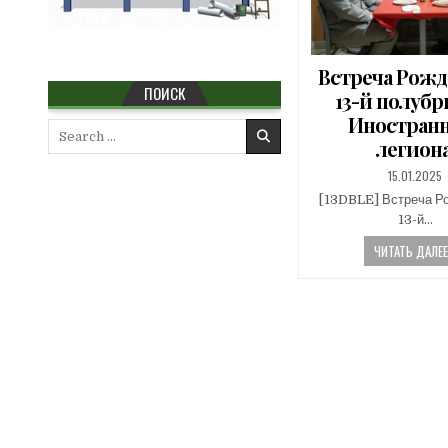
Встреча Рожд
ПОИСК
13-й полубр
Иностран
Search
легиона
for:
PUBLISHED
15.01.2025
DATE:
[13DBLE] Встреча Р
13-й…
ЧИТАТЬ ДАЛЕЕ.