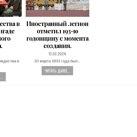
ества в
Иностранный легион
игаде
отметил 193-ю
ного
годовщину с момента
.
создания.
PUBLISHED
13.03.2024
DATE:
ождества в
10 марта 1831 года был…
ЧИТАТЬ ДАЛЕЕ...
..