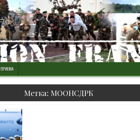
 ПРИЕМА
Метка:
МООНСДРК