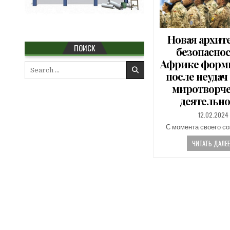
Новая архит
ПОИСК
безопаснос
Африке форм
Search
после неудач
for:
миротворч
деятельно
PUBLISHED
12.02.2024
DATE:
С момента своего с
ЧИТАТЬ ДАЛЕЕ.