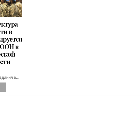
ектура
ти в
ируется
 ООН в
еской
сти
оздания в…
..