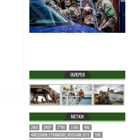
ГАЛЕРЕЯ
МЕТКИ
2REI
2REP
2°RE
3 REI
4RE
4RELEGION_ETRANGERE_RUSSIAN_SITE
5RE