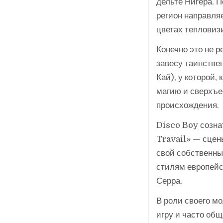
дельте Нигера. П
регион направляе
цветах тепловиз
Конечно это не 
завесу таинстве
Кай), у которой, 
магию и сверхъес
происхождения.
Disco Boy созна
Travail» — сцены
свой собственны
стилям европейс
Серра.
В роли своего м
игру и часто общ