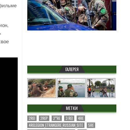
 фильме
ион,
»
свое
ГАЛЕРЕЯ
МЕТКИ
2REI
2REP
2°RE
3 REI
4RE
4RELEGION_ETRANGERE_RUSSIAN_SITE
5RE