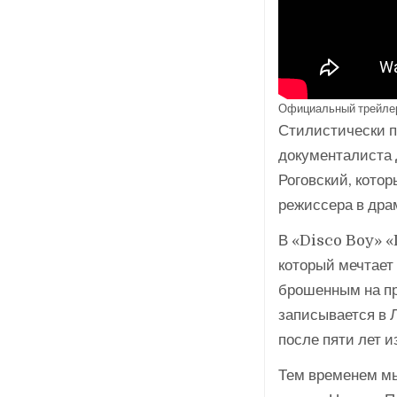
Официальный трейле
Стилистически 
документалиста 
Роговский, кото
режиссера в дра
В «Disco Boy» «
который мечтает 
брошенным на пр
записывается в Л
после пяти лет 
Тем временем мы