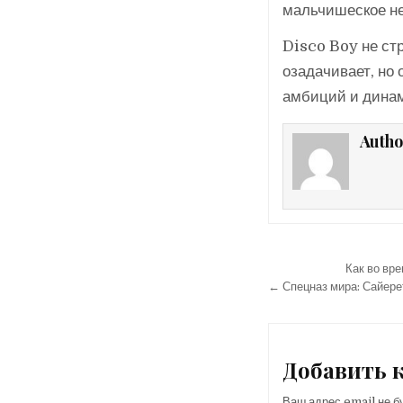
мальчишеское не
Disco Boy не стр
озадачивает, но 
амбиций и дина
Autho
Навигация
Как во вр
по
← Спецназ мира: Сайере
записям
Добавить 
Ваш адрес email не б