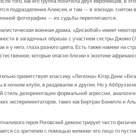
осле того, как его группа похитила двух европейцев, в это
тся подразделение Алексея, и там — в эпизоде, снятом в
ионной фотографии — их судьбы переплетаются.
реалистическая военная драма, «Дискобой» имеет некото
нности в загадочных образах с участием сестры Джомо 
как и у него, глаза разного цвета. Есть также намеки на ст
тественное, которые опасно близки к экзотике африканс
тельно приветствует классику «Легиона» Клэр Дени «Be
 в ночном клубе, в раздевалке и другие. Но у Аббруззезе
й стиль дезориентации формальной агрессии, аналогич
ких экспериментаторов, таких как Бертран Бонелло и Ал
олчаливого героя Роговский демонстрирует чисто физич
ается со зрителем с помощью мимики: его лицо то пустое