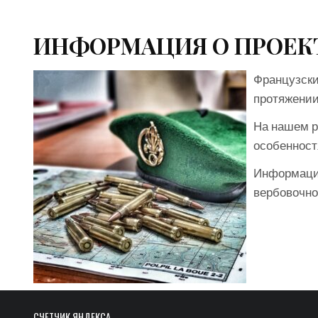
ИНФОРМАЦИЯ О ПРОЕК
Французски
протяжении
На нашем р
особенност
Информация
вербовочно
СЧЁТЧИК ЯНДЕКСА