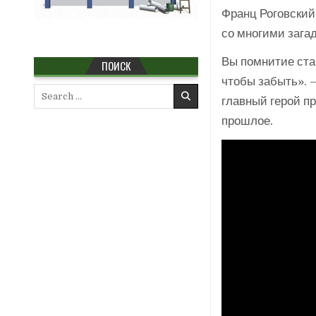
Франц Роговский
со многими зага
Вы помнитие ста
ПОИСК
чтобы забыть». 
Search
главный герой пр
for:
прошлое.