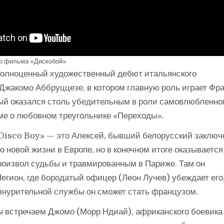
р фильма «Дискобой»
полноценный художественный дебют итальянского
Джакомо Аббруццезе, в котором главную роль играет Фр
рый оказался столь убедительным в роли самовлюбленно
ме о любовном треугольнике «Переходы».
Disco Boy» — это Алексей, бывший белорусский заключ
о новой жизни в Европе, но в конечном итоге оказывается
оизвол судьбы и травмированным в Париже. Там он
егион, где бородатый офицер (Леон Лучев) убеждает его,
изнурительной службы он сможет стать французом.
 встречаем Джомо (Морр Ндиай), африканского боевика