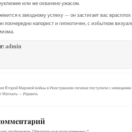
уклюжее или же охвачено ужасом.
емится к звездному успеху — он застигает вас врасплох
он поочередно напорист и гипнотичен, с избытком визуа
мизма.
r:
admin
емя Второй Мировой войны в Иностранном легионе поступили с немецким
т Маткаль — Израиль
комментарий
удет опубликован.
Обязательные поля помечены
*