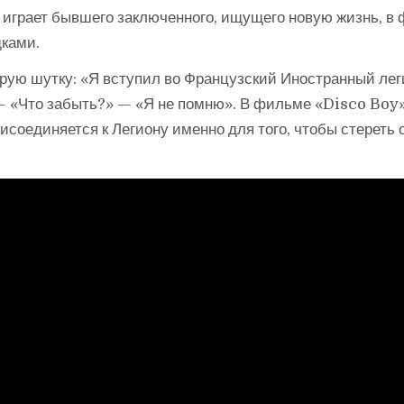
 играет бывшего заключенного, ищущего новую жизнь, в
дками.
рую шутку: «Я вступил во Французский Иностранный лег
— «Что забыть?» — «Я не помню». В фильме «Disco Boy
исоединяется к Легиону именно для того, чтобы стереть 