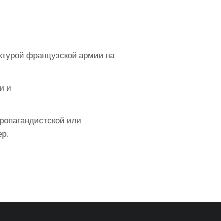
ктурой французской армии на
и и
пропагандистской или
р.