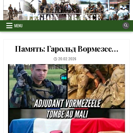
Skip
to
content
MENU
Память: Гарольд Вормезее…
PUBLISHED
20.02.2026
DATE: