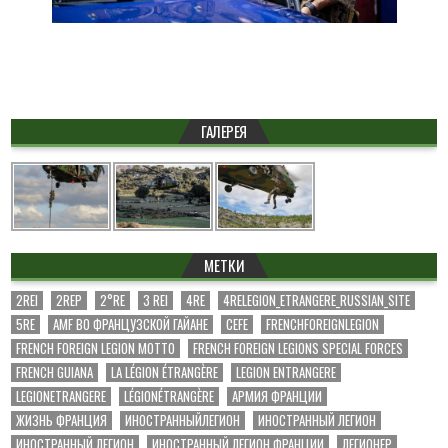
ГАЛЕРЕЯ
МЕТКИ
2REI
2REP
2°RE
3 REI
4RE
4RELEGION_ETRANGERE_RUSSIAN_SITE
5RE
AMF ВО ФРАНЦУЗСКОЙ ГАЙАНЕ
CEFE
FRENCHFOREIGNLEGION
FRENCH FOREIGN LEGION MOTTO
FRENCH FOREIGN LEGIONS SPECIAL FORCES
FRENCH GUIANA
LA LÉGION ÉTRANGÈRE
LEGION ENTRANGERE
LEGIONETRANGERE
LÉGIONÉTRANGÈRE
АРМИЯ ФРАНЦИИ
ЖИЗНЬ ФРАНЦИЯ
ИНОСТРАННЫЙЛЕГИОН
ИНОСТРАННЫЙ ЛЕГИОН
ИНОСТРАННЫЙ ЛЕГИОН
ИНОСТРАННЫЙ ЛЕГИОН ФРАНЦИИ
ЛЕГИОНЕР