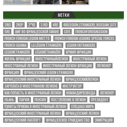
МЕТКИ
2REI
2REP
2°RE
3 REI
4RE
4RELEGION_ETRANGERE_RUSSIAN_SITE
5RE
AMF ВО ФРАНЦУЗСКОЙ ГАЙАНЕ
CEFE
FRENCHFOREIGNLEGION
FRENCH FOREIGN LEGION MOTTO
FRENCH FOREIGN LEGIONS SPECIAL FORCES
FRENCH GUIANA
LA LÉGION ÉTRANGÈRE
LEGION ENTRANGERE
LEGIONETRANGERE
LÉGIONÉTRANGÈRE
АРМИЯ ФРАНЦИИ
ЖИЗНЬ ФРАНЦИЯ
ИНОСТРАННЫЙЛЕГИОН
ИНОСТРАННЫЙ ЛЕГИОН
ИНОСТРАННЫЙ ЛЕГИОН
ИНОСТРАННЫЙ ЛЕГИОН ФРАНЦИИ
ЛЕГИОНЕР
ФРАНЦИЯ
ФРАНЦУЗСКИЙ LEGION ETRANGERE
ФРАНЦУЗСКИЙ ИНОСТРАННЫЙ ЛЕГИОН
ФРАНЦУЗСКИЙЛЕГИОН
ЗАРПЛАТА В ИНОСТРАННОМ ЛЕГИОНЕ
ИНСТРУКТОР
КАК ПОПАСТЬ В ИНОСТРАННЫЙ ЛЕГИОН
КОМАНДИРВЗВОДА
ЛЕГИОНЕР
ОБАНЬ
ПАРИЖ
ПЕНСИЯ
ПОСТУПЛЕНИЕ В ЛЕГИОН
ПРЕЗИДЕНТ
ПУНКТЫ ПРИЕМА В ИНОСТРАННЫЙ ЛЕГИОН
СПЕЦНАЗ МИРА
ФРАНЦУЗСКИЙ ИНОСТРАННЫЙ ЛЕГИОН
ФРАНЦУЗСКИЙ ЛЕГИОН
ФРАНЦУЗСКИЙ ПАСПОРТ
ФРАНЦУЗСКОЕ ГРАЖДАНСТВО
ЭМИГРАЦИЯ