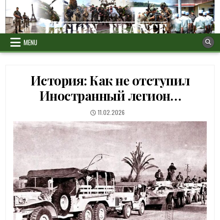
Skip
to
content
MENU
История: Как не отступил
Иностранный легион…
PUBLISHED
11.02.2026
DATE: