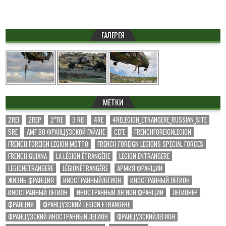
ГАЛЕРЕЯ
МЕТКИ
2REI
2REP
2°RE
3 REI
4RE
4RELEGION_ETRANGERE_RUSSIAN_SITE
5RE
AMF ВО ФРАНЦУЗСКОЙ ГАЙАНЕ
CEFE
FRENCHFOREIGNLEGION
FRENCH FOREIGN LEGION MOTTO
FRENCH FOREIGN LEGIONS SPECIAL FORCES
FRENCH GUIANA
LA LÉGION ÉTRANGÈRE
LEGION ENTRANGERE
LEGIONETRANGERE
LÉGIONÉTRANGÈRE
АРМИЯ ФРАНЦИИ
ЖИЗНЬ ФРАНЦИЯ
ИНОСТРАННЫЙЛЕГИОН
ИНОСТРАННЫЙ ЛЕГИОН
ИНОСТРАННЫЙ ЛЕГИОН
ИНОСТРАННЫЙ ЛЕГИОН ФРАНЦИИ
ЛЕГИОНЕР
ФРАНЦИЯ
ФРАНЦУЗСКИЙ LEGION ETRANGERE
ФРАНЦУЗСКИЙ ИНОСТРАННЫЙ ЛЕГИОН
ФРАНЦУЗСКИЙЛЕГИОН