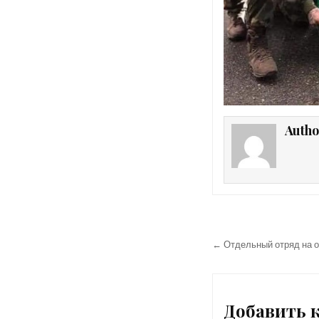
Autho
Навигация
по
← Отдельный отряд на о
записям
Добавить 