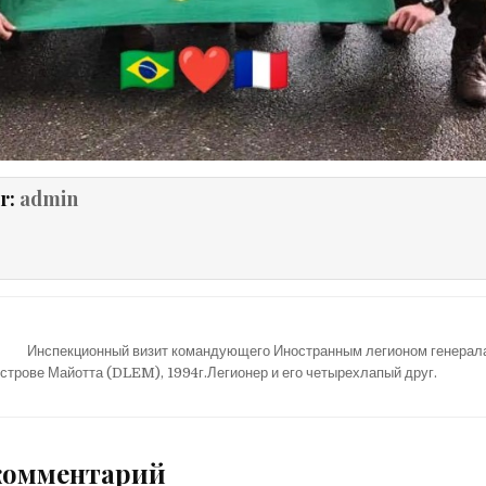
r:
admin
Инспекционный визит командующего Иностранным легионом генера
строве Майотта (DLEM), 1994г.Легионер и его четырехлапый друг.
комментарий