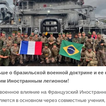
ьше о бразильской военной доктрине и ее 
им Иностранным легионом!
 военное влияние на Французский Иностран
ляется в основном через совместные учения,