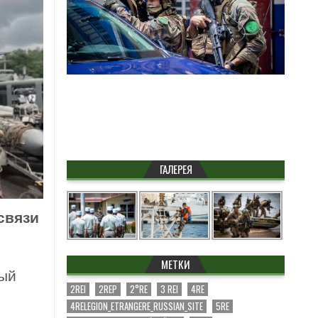
ГАЛЕРЕЯ
связи
МЕТКИ
ный
2REI
2REP
2°RE
3 REI
4RE
4RELEGION_ETRANGERE_RUSSIAN_SITE
5RE