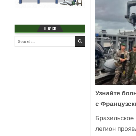
ПОИСК
Search
for:
Узнайте бол
с Французск
Бразильское
легион прояв