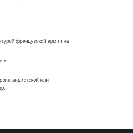
ктурой французской армии на
и и
пропагандистской или
р.