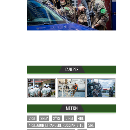
ГАЛЕРЕЯ
МЕТКИ
2REI
2REP
2°RE
3 REI
4RE
4RELEGION_ETRANGERE_RUSSIAN_SITE
5RE