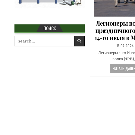
Легионеры во
ПОИСК
праздничного
14-го июля в 
Search
for:
PUBLISHED
18.07.2024
DATE:
Легионеры 4-го Ино
полка (4RE)
ЧИТАТЬ ДАЛЕЕ.