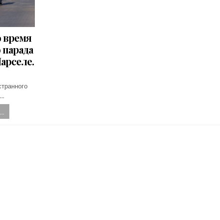
 время
 парада
Марселе.
странного
,…
..