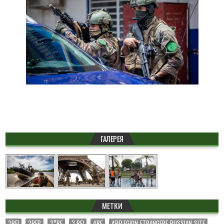
ГАЛЕРЕЯ
МЕТКИ
2REI
2REP
2°RE
3 REI
4RE
4RELEGION_ETRANGERE_RUSSIAN_SITE