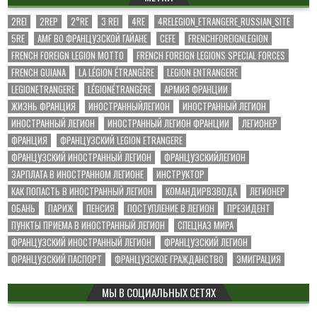
2REI
2REP
2°RE
3 REI
4RE
4RELEGION_ETRANGERE_RUSSIAN_SITE
5RE
AMF ВО ФРАНЦУЗСКОЙ ГАЙАНЕ
CEFE
FRENCHFOREIGNLEGION
FRENCH FOREIGN LEGION MOTTO
FRENCH FOREIGN LEGIONS SPECIAL FORCES
FRENCH GUIANA
LA LÉGION ÉTRANGÈRE
LEGION ENTRANGERE
LEGIONETRANGERE
LÉGIONÉTRANGÈRE
АРМИЯ ФРАНЦИИ
ЖИЗНЬ ФРАНЦИЯ
ИНОСТРАННЫЙЛЕГИОН
ИНОСТРАННЫЙ ЛЕГИОН
ИНОСТРАННЫЙ ЛЕГИОН
ИНОСТРАННЫЙ ЛЕГИОН ФРАНЦИИ
ЛЕГИОНЕР
ФРАНЦИЯ
ФРАНЦУЗСКИЙ LEGION ETRANGERE
ФРАНЦУЗСКИЙ ИНОСТРАННЫЙ ЛЕГИОН
ФРАНЦУЗСКИЙЛЕГИОН
ЗАРПЛАТА В ИНОСТРАННОМ ЛЕГИОНЕ
ИНСТРУКТОР
КАК ПОПАСТЬ В ИНОСТРАННЫЙ ЛЕГИОН
КОМАНДИРВЗВОДА
ЛЕГИОНЕР
ОБАНЬ
ПАРИЖ
ПЕНСИЯ
ПОСТУПЛЕНИЕ В ЛЕГИОН
ПРЕЗИДЕНТ
ПУНКТЫ ПРИЕМА В ИНОСТРАННЫЙ ЛЕГИОН
СПЕЦНАЗ МИРА
ФРАНЦУЗСКИЙ ИНОСТРАННЫЙ ЛЕГИОН
ФРАНЦУЗСКИЙ ЛЕГИОН
ФРАНЦУЗСКИЙ ПАСПОРТ
ФРАНЦУЗСКОЕ ГРАЖДАНСТВО
ЭМИГРАЦИЯ
МЫ В СОЦИАЛЬНЫХ СЕТЯХ