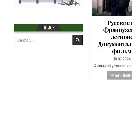
Русские 
ПОИСК
Французс
легионе
Search
Документа
for:
фильм
PUBLISHED
10.03.2024
DATE:
Фильм об условиях 
ЧИТАТЬ ДАЛЕЕ.