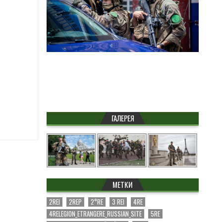
ГАЛЕРЕЯ
МЕТКИ
2REI
2REP
2°RE
3 REI
4RE
4RELEGION_ETRANGERE_RUSSIAN_SITE
5RE