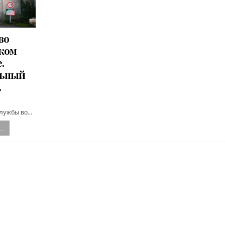
во
ком
.
льный
.
службы во…
..