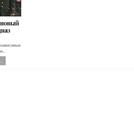
 новый
цназ
независимые
ия…
..