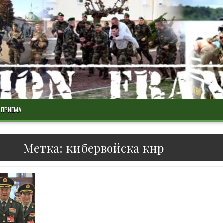
 ПРИЕМА
Метка:
кибервойска кнр