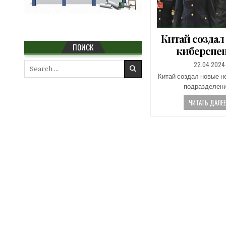
Китай создал
ПОИСК
киберспе
PUBLISHED
22.04.2024
Search
DATE:
for:
Китай создал новые 
подразделен
ЧИТАТЬ ДАЛЕЕ.