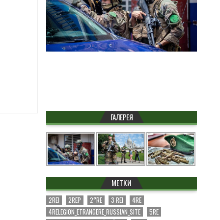
ГАЛЕРЕЯ
МЕТКИ
2REI
2REP
2°RE
3 REI
4RE
4RELEGION_ETRANGERE_RUSSIAN_SITE
5RE