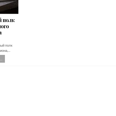
й полк
ного
а
ый полк
гиона,…
..