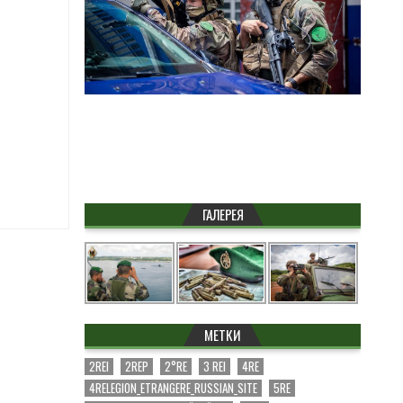
ГАЛЕРЕЯ
МЕТКИ
2REI
2REP
2°RE
3 REI
4RE
4RELEGION_ETRANGERE_RUSSIAN_SITE
5RE