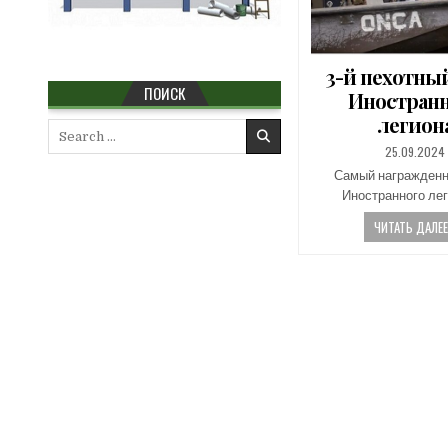
3-й пехотны
ПОИСК
Иностран
легион
Search
for:
PUBLISHED
25.09.2024
DATE:
Самый награжденн
Иностранного ле
ЧИТАТЬ ДАЛЕЕ.