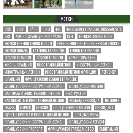
МЕТКИ
2REI
2REP
2°RE
3 REI
4RE
4RELEGION_ETRANGERE_RUSSIAN_SITE
5RE
AMF ВО ФРАНЦУЗСКОЙ ГАЙАНЕ
CEFE
FRENCHFOREIGNLEGION
FRENCH FOREIGN LEGION MOTTO
FRENCH FOREIGN LEGIONS SPECIAL FORCES
FRENCH GUIANA
LA LÉGION ÉTRANGÈRE
LEGION ENTRANGERE
LEGIONETRANGERE
LÉGIONÉTRANGÈRE
АРМИЯ ФРАНЦИИ
ЖИЗНЬ ФРАНЦИЯ
ИНОСТРАННЫЙЛЕГИОН
ИНОСТРАННЫЙ ЛЕГИОН
ИНОСТРАННЫЙ ЛЕГИОН
ИНОСТРАННЫЙ ЛЕГИОН ФРАНЦИИ
ЛЕГИОНЕР
ФРАНЦИЯ
ФРАНЦУЗСКИЙ LEGION ETRANGERE
ФРАНЦУЗСКИЙ ИНОСТРАННЫЙ ЛЕГИОН
ФРАНЦУЗСКИЙЛЕГИОН
ЗАРПЛАТА В ИНОСТРАННОМ ЛЕГИОНЕ
ИНСТРУКТОР
КАК ПОПАСТЬ В ИНОСТРАННЫЙ ЛЕГИОН
КОМАНДИРВЗВОДА
ЛЕГИОНЕР
ОБАНЬ
ПАРИЖ
ПЕНСИЯ
ПОСТУПЛЕНИЕ В ЛЕГИОН
ПРЕЗИДЕНТ
ПУНКТЫ ПРИЕМА В ИНОСТРАННЫЙ ЛЕГИОН
СПЕЦНАЗ МИРА
ФРАНЦУЗСКИЙ ИНОСТРАННЫЙ ЛЕГИОН
ФРАНЦУЗСКИЙ ЛЕГИОН
ФРАНЦУЗСКИЙ ПАСПОРТ
ФРАНЦУЗСКОЕ ГРАЖДАНСТВО
ЭМИГРАЦИЯ