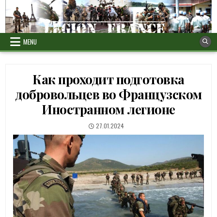
Skip
to
content
MENU
Как проходит подготовка
добровольцев во Французском
Иностранном легионе
PUBLISHED
27.01.2024
DATE: